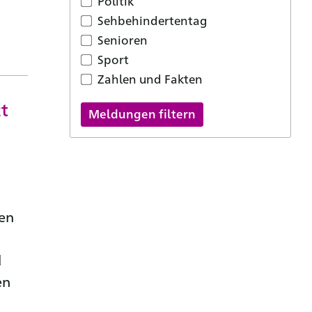
Politik
Sehbehindertentag
Senioren
Sport
Zahlen und Fakten
t
ten
d
en