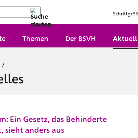
Schriftgrö
te
Themen
Der BSVH
Aktuell
/
lles
: Ein Gesetz, das Behinderte
t, sieht anders aus