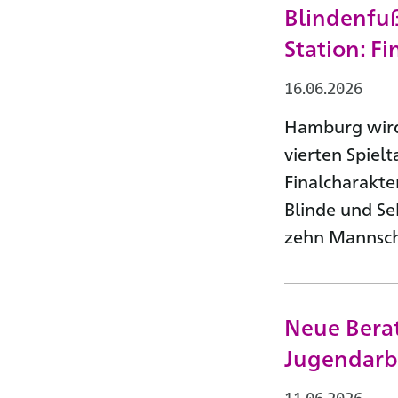
Blindenfu
Station: F
16.06.2026
Hamburg wird
vierten Spiel
Finalcharakte
Blinde und S
zehn Mannsch
Neue Berat
Jugendarb
11.06.2026