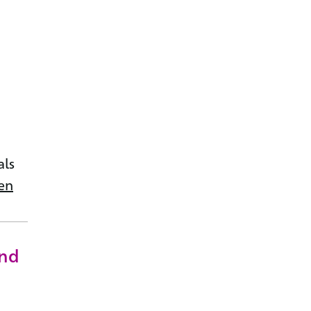
als
en
und