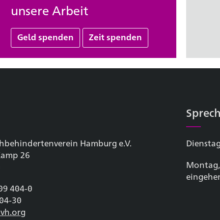
unsere Arbeit
Geld spenden
Zeit spenden
Sprech
hbehinderten­verein Hamburg e.V.
Dienstag
 Kamp 26
Montag,
g
eingehe
209 404-0
404-30
vh.org