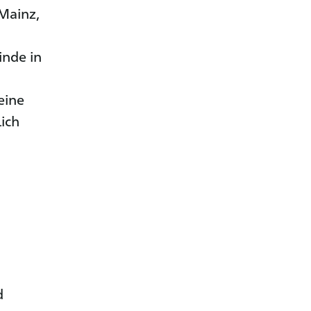
Mainz,
inde in
eine
lich
d