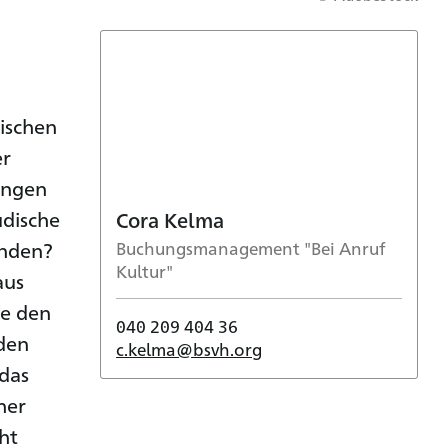
dischen
er
ungen
üdische
Cora Kelma
inden?
Buchungsmanagement "Bei Anruf
Kultur"
aus
te den
040 209 404 36
nden
c.kelma@bsvh.org
 das
her
cht