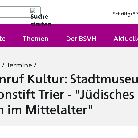
Schriftgrö
te
Themen
Der BSVH
Aktuell
/
Termine
/
Anruf Kultur: Stadtmuse
nstift Trier - "Jüdisches
 im Mittelalter"