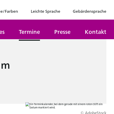
ße/Farben
Leichte Sprache
Gebärdensprache
es
Termine
Presse
Kontakt
um
© AdobeStock