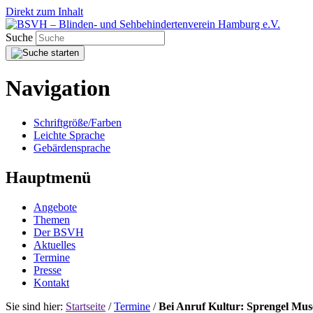
Direkt zum Inhalt
Suche
Navigation
Schriftgröße/Farben
Leichte Sprache
Gebärdensprache
Hauptmenü
Angebote
Themen
Der BSVH
Aktuelles
Termine
Presse
Kontakt
Sie sind hier:
Startseite
/
Termine
/
Bei Anruf Kultur: Sprengel Mus