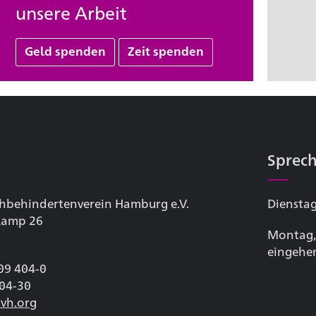
unsere Arbeit
Geld spenden
Zeit spenden
Sprech
hbehinderten­verein Hamburg e.V.
Dienstag
 Kamp 26
Montag,
g
eingehe
209 404-0
404-30
vh.org