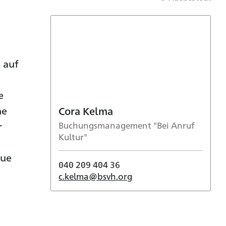
 auf
e
ne
Cora Kelma
r
Buchungsmanagement "Bei Anruf
Kultur"
eue
040 209 404 36
c.kelma@bsvh.org