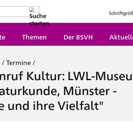
Schriftgrö
te
Themen
Der BSVH
Aktuell
/
Termine
/
Anruf Kultur: LWL-Muse
aturkunde, Münster -
 und ihre Vielfalt"