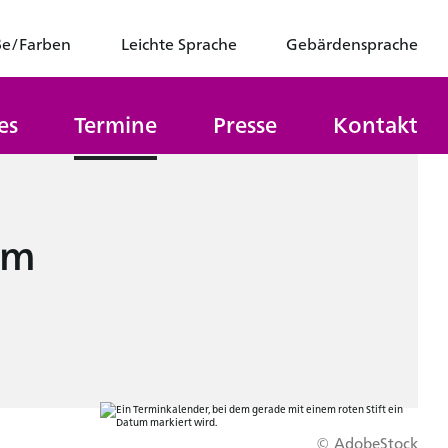
ße/Farben
Leichte Sprache
Gebärdensprache
es
Termine
Presse
Kontakt
um
© AdobeStock