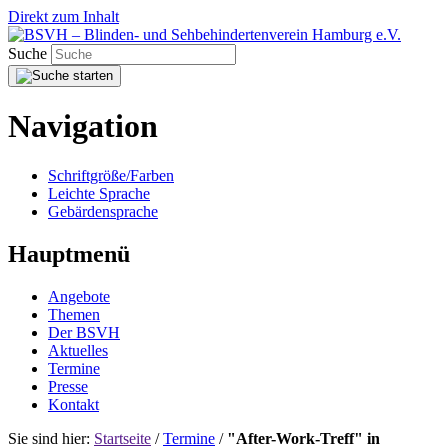
Direkt zum Inhalt
Suche
Navigation
Schriftgröße/Farben
Leichte Sprache
Gebärdensprache
Hauptmenü
Angebote
Themen
Der BSVH
Aktuelles
Termine
Presse
Kontakt
Sie sind hier:
Startseite
/
Termine
/
"After-Work-Treff" in