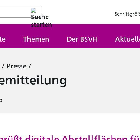
Schriftgrö
te
Themen
Der BSVH
Aktuell
/
Presse
/
emitteilung
6
rüßt digitale Abstellflächen fü