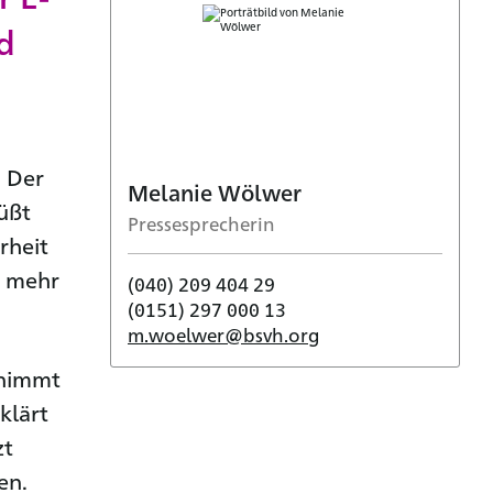
d
. Der
Melanie Wölwer
üßt
Pressesprecherin
rheit
r mehr
(040) 209 404 29
(0151) 297 000 13
m.woelwer@bsvh.org
annimmt
klärt
zt
en.