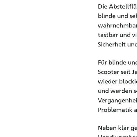
Die Abstellfl
blinde und se
wahrnehmbar g
tastbar und vi
Sicherheit un
Für blinde un
Scooter seit J
wieder blocki
und werden so
Vergangenhei
Problematik 
Neben klar ge
Handlungsbeda