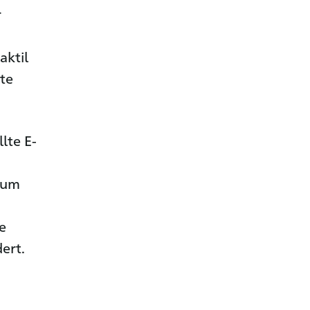
r
aktil
hte
lte E-
aum
e
ert.
n