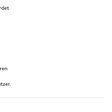
rdet
hren
tzer.