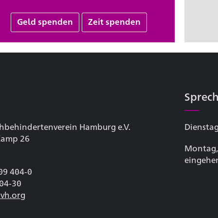
Geld spenden
Zeit spenden
Sprech
hbehinderten­verein Hamburg e.V.
Dienstag
 Kamp 26
Montag,
g
eingehe
209 404-0
404-30
vh.org