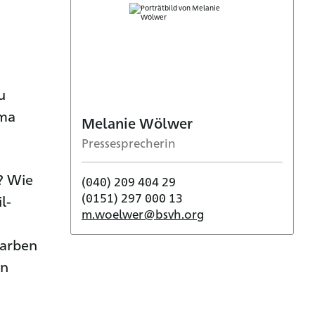
u
ema
Melanie Wölwer
Pressesprecherin
? Wie
(040) 209 404 29
(0151) 297 000 13
l-
m.woelwer@bsvh.org
Farben
en