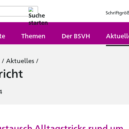
Schriftgrö
te
Themen
Der BSVH
Aktuell
/
Aktuelles
/
icht
4
tausch Alltagstricks rund um