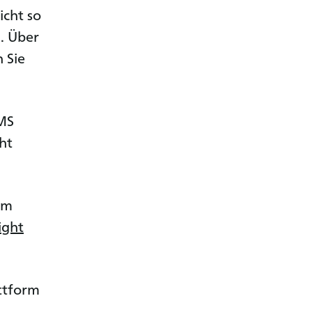
icht so
n. Über
 Sie
 MS
ht
im
ight
ttform