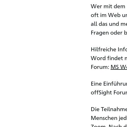
Wer mit dem S
oft im Web un
all das und m
Fragen oder 
Hilfreiche In
Word findet 
Forum:
MS Wo
Eine Einführu
offSight For
Die Teilnahme
Menschen jed
Zoom. Nach d