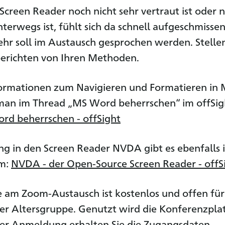
creen Reader noch nicht sehr vertraut ist oder n
terwegs ist, fühlt sich da schnell aufgeschmisse
ehr soll im Austausch gesprochen werden. Stellen
berichten von Ihren Methoden.
formationen zum Navigieren und Formatieren in
man im Thread „MS Word beherrschen“ im offSig
rd beherrschen - offSight
ng in den Screen Reader NVDA gibt es ebenfalls 
um:
NVDA - der Open-Source Screen Reader - offS
 am Zoom-Austausch ist kostenlos und offen für
er Altersgruppe. Genutzt wird die Konferenzpla
er Anmeldung erhalten Sie die Zugangsdaten.