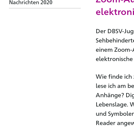
Nachrichten 2020
elektron
Der DBSV-Jug
Sehbehindert
einem Zoom-A
elektronisch
Wie finde ich
lese ich am b
Anhänge? Digi
Lebenslage. 
und Symbolen 
Reader angewi