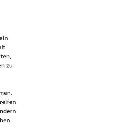
eln
it
ten,
en zu
mmen.
reifen
ondern
chen