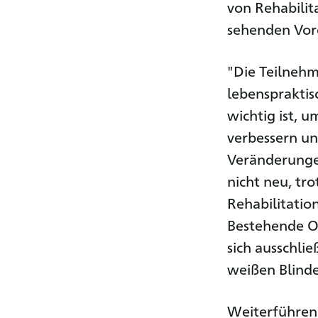
von Rehabilit
sehenden Vore
"Die Teilnehm
lebenspraktis
wichtig ist, u
verbessern un
Veränderungen
nicht neu, tr
Rehabilitatio
Bestehende Or
sich ausschli
weißen Blinde
Weiterführen