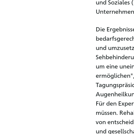
und Soziales 
Unternehmens
Die Ergebniss
bedarfsgerec
und umzusetze
Sehbehinderu
um eine unein
ermöglichen",
Tagungspräsid
Augenheilkun
Für den Exper
müssen. Rehabi
von entscheid
und gesellsch