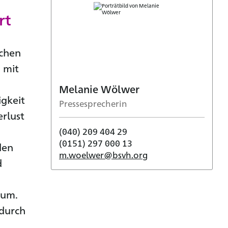
rt
schen
 mit
Melanie Wölwer
gkeit
Pressesprecherin
rlust
(040) 209 404 29
(0151) 297 000 13
den
m.woelwer@bsvh.org
d
ium.
 durch