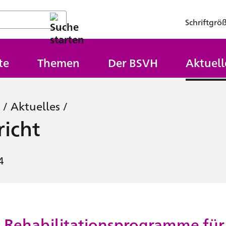
Schriftgrö
te
Themen
Der BSVH
Aktuell
/
Aktuelles
/
icht
4
e Rehabilitationsprogramme für