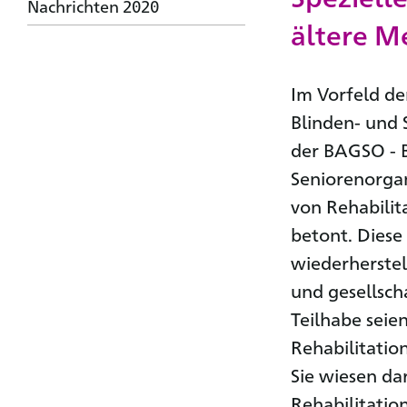
Nachrichten 2020
ältere M
Im Vorfeld de
Blinden- und
der BAGSO - 
Seniorenorga
von Rehabili
betont. Diese
wiederherstel
und gesellsch
Teilhabe seie
Rehabilitatio
Sie wiesen da
Rehabilitatio