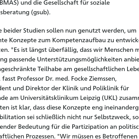
(BMAS) und die Gesellschaft für soziale
beratung (gsub).
e beider Studien sollen nun genutzt werden, um
hte Konzepte zum Kompetenzaufbau zu entwick
n. "Es ist längst überfällig, dass wir Menschen m
ng passende Unterstützungsmöglichkeiten anbie
geschränkte Teilhabe am gesellschaftlichen Leb
 fasst Professor Dr. med. Focke Ziemssen,
ent und Direktor der Klinik und Poliklinik für
de am Universitätsklinikum Leipzig (UKL) zusa
ten ist klar, dass diese Konzepte eng ineinanderg
litation sei schließlich nicht nur Selbstzweck, s
ender Bedeutung für die Partizipation an politis
aftlichen Prozessen. "Wir müssen es Betroffenen