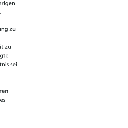
hrigen
.
ung zu
ät zu
ngte
nis sei
eren
des