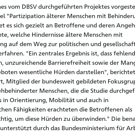
nes vom DBSV durchgeführten Projektes vorgestel
el "Partizipation älterer Menschen mit Behinde
tet es sich gezielt an Betroffene und deren Ange
te, welche Hindernisse ältere Menschen mit
g auf dem Weg zur politischen und gesellschaft
erfahren. "Ein zentrales Ergebnis ist, dass fehlen
, unzureichende Barrierefreiheit sowie der Man
boten wesentliche Hürden darstellen", berichte
rt, Mitglied der bundesweit gebildeten Fokusgr
ehbehinderter Menschen, die die Studie durchge
s in Orientierung, Mobilität und auch in
chen Fähigkeiten erachteten die Betroffenen als
chtig, um diese Hürden zu überwinden." Die ben
unterstützt durch das Bundesministerium für Ar