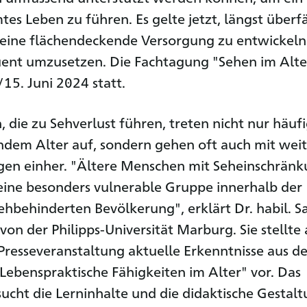
es Leben zu führen. Es gelte jetzt, längst überfä
 eine flächendeckende Versorgung zu entwickel
uent umzusetzen. Die Fachtagung "Sehen im Alte
/15. Juni 2024 statt.
 die zu Sehverlust führen, treten nicht nur häuf
dem Alter auf, sondern gehen oft auch mit wei
gen einher. "Ältere Menschen mit Seheinschrän
eine besonders vulnerable Gruppe innerhalb der
ehbehinderten Bevölkerung", erklärt Dr. habil. S
on der Philipps-Universität Marburg. Sie stellte 
Presseveranstaltung aktuelle Erkenntnisse aus d
- Lebenspraktische Fähigkeiten im Alter" vor. Das
sucht die Lerninhalte und die didaktische Gestal