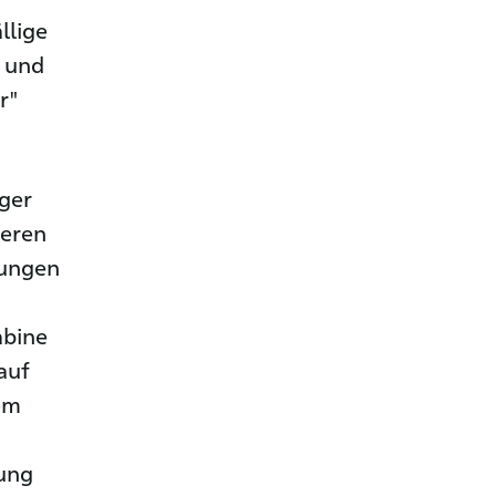
llige
n und
r"
iger
teren
kungen
abine
auf
em
tung