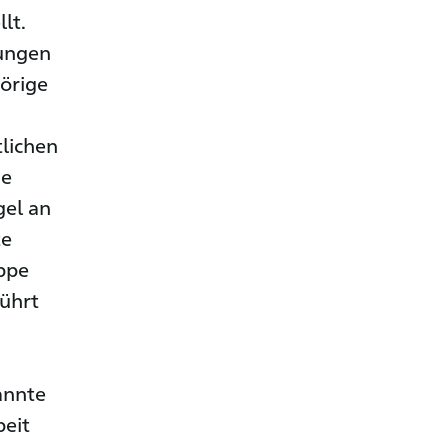
lt.
rungen
hörige
lichen
de
gel an
te
uppe
führt
annte
beit