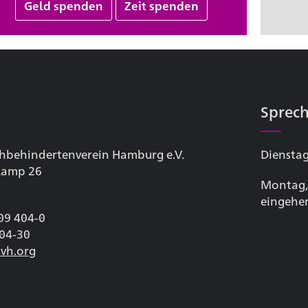
Geld spenden
Zeit spenden
Sprech
hbehinderten­verein Hamburg e.V.
Dienstag
 Kamp 26
Montag,
g
eingehe
209 404-0
404-30
vh.org