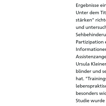
Ergebnisse ei
Unter dem Tit
stärken" rich
und untersuch
Sehbehinderun
Partizipation 
Informationen
Assistenzange
Ursula Kleine
blinder und s
hat. "Training
lebenspraktis
besonders wi
Studie wurde 