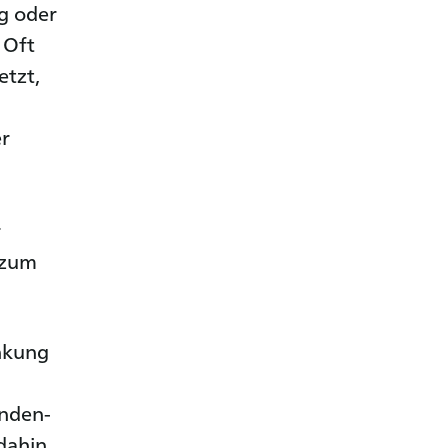
g oder
 Oft
etzt,
er
r
 zum
nkung
inden-
dahin