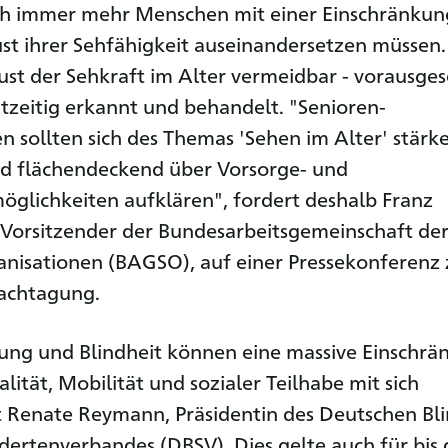
ich immer mehr Menschen mit einer Einschränkun
st ihrer Sehfähigkeit auseinandersetzen müssen.
ust der Sehkraft im Alter vermeidbar - vorausges
tzeitig erkannt und behandelt. "Senioren-
n sollten sich des Themas 'Sehen im Alter' stärk
 flächendeckend über Vorsorge- und
glichkeiten aufklären", fordert deshalb Franz
Vorsitzender der Bundesarbeitsgemeinschaft de
anisationen (BAGSO), auf einer Pressekonferenz
Fachtagung.
ung und Blindheit können eine massive Einschrä
ität, Mobilität und sozialer Teilhabe mit sich
t Renate Reymann, Präsidentin des Deutschen Bl
ertenverbandes (DBSV). Dies gelte auch für bis 