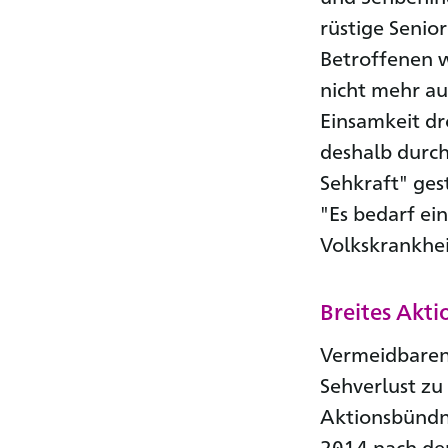
rüstige Senio
Betroffenen w
nicht mehr au
Einsamkeit d
deshalb durc
Sehkraft" ges
"Es bedarf ei
Volkskrankhei
Breites Akt
Vermeidbaren 
Sehverlust zu 
Aktionsbündni
2014 nach der