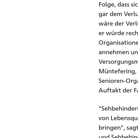
Folge, dass s
gar dem Verlu
wäre der Verl
er würde rech
Organisatione
annehmen und
Versorgungsmö
Müntefering, 
Senioren-Org
Auftakt der 
"Sehbehinder
von Lebensqual
bringen", sag
und Sehbehind