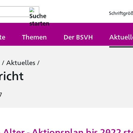
Schriftgrö
te
Themen
Der BSVH
Aktuell
/
Aktuelles
/
icht
7
 Alter - Aktionsplan bis 2022 st