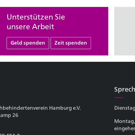
Unterstützen Sie
unsere Arbeit
Geld spenden
Zeit spenden
Sprech
hbehinderten­verein Hamburg e.V.
Dienstag
 Kamp 26
Montag,
g
eingehe