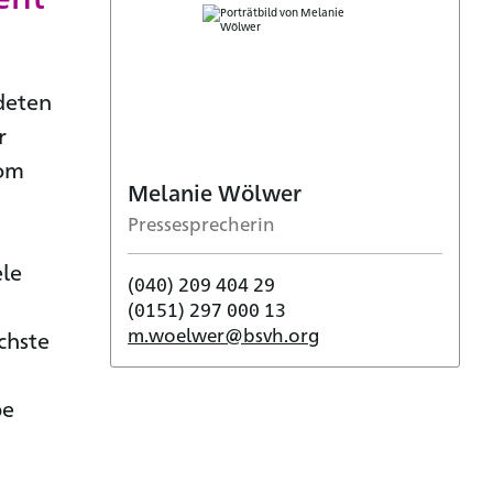
deten
r
vom
Melanie Wölwer
Pressesprecherin
ele
(040) 209 404 29
(0151) 297 000 13
m.woelwer@bsvh.org
chste
pe