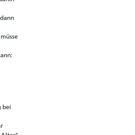
 dann
 müsse
mann:
 bei
hr
 Alter"