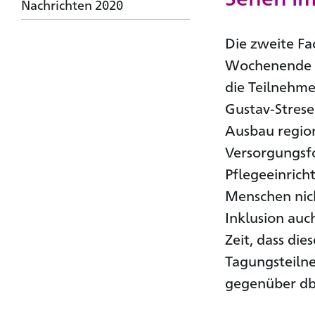
Nachrichten 2020
Die zweite F
Wochenende h
die Teilnehm
Gustav-Strese
Ausbau region
Versorgungsfo
Pflegeeinrich
Menschen nic
Inklusion auc
Zeit, dass di
Tagungsteiln
gegenüber dbs