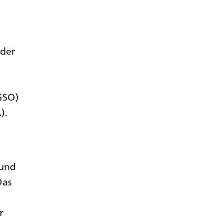
 der
GSO)
).
 und
Das
r