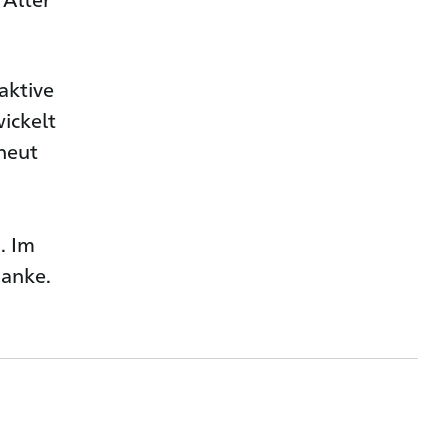
 aktive
ickelt
rneut
. Im
danke.