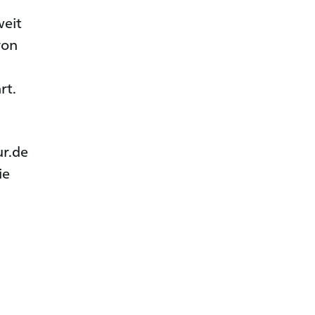
weit
von
rt.
ur.de
ie