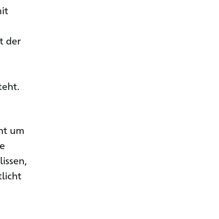
it
t der
teht.
cht um
he
issen,
licht