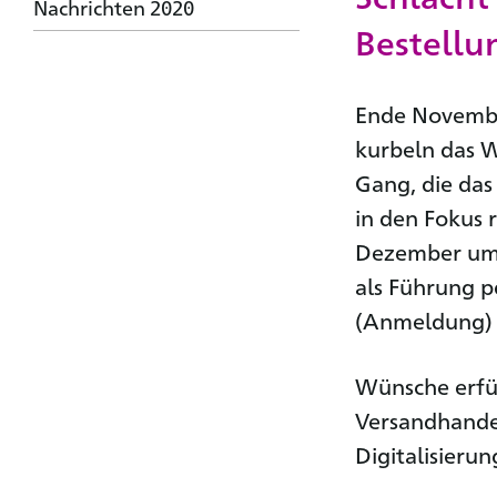
Nachrichten 2020
Bestellu
Ende November
kurbeln das W
Gang, die da
in den Fokus 
Dezember um 1
als Führung pe
(Anmeldung)
Wünsche erfül
Versandhandel
Digitalisieru