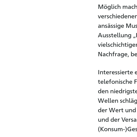
Möglich mach
verschiedenen
ansässige Mus
Ausstellung „
vielschichtig
Nachfrage, be
Interessierte
telefonische 
den niedrigst
Wellen schläg
der Wert und 
und der Vers
(Konsum-)Gese