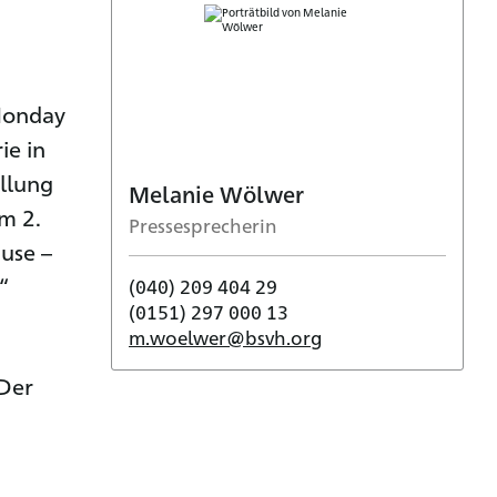
 Monday
ie in
llung
Melanie Wölwer
am 2.
Pressesprecherin
use –
“
(040) 209 404 29
(0151) 297 000 13
m.woelwer@bsvh.org
 Der