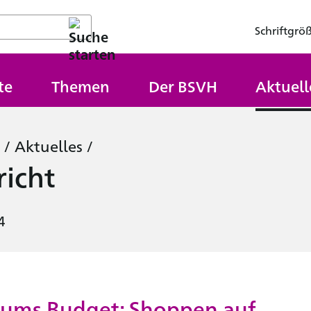
Schriftgrö
te
Themen
Der BSVH
Aktuell
/
Aktuelles
/
icht
4
 ums Budget: Shoppen auf