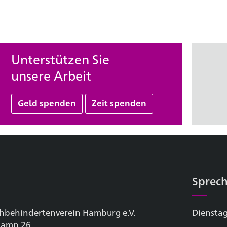
Unterstützen Sie
unsere Arbeit
Geld spenden
Zeit spenden
Sprech
hbehinderten­verein Hamburg e.V.
Dienstag
 Kamp 26