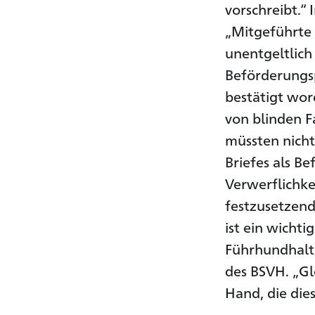
vorschreibt.“ 
„Mitgeführte 
unentgeltlich
Beförderungsp
bestätigt wor
von blinden 
müssten nich
Briefes als B
Verwerflichke
festzusetzend
ist ein wichti
Führhundhalte
des BSVH. „Gle
Hand, die die