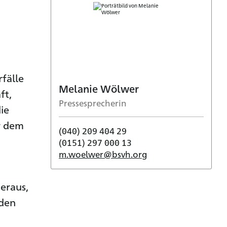
fälle
Melanie Wölwer
ft,
Pressesprecherin
ie
r dem
(040) 209 404 29
(0151) 297 000 13
m.woelwer@bsvh.org
heraus,
nden