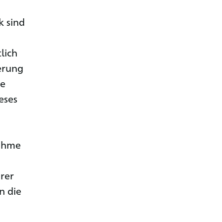
k sind
lich
erung
de
eses
nahme
rer
n die