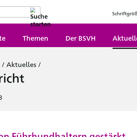
Schriftgrö
te
Themen
Der BSVH
Aktuell
/
Aktuelles
/
icht
3
on Führhundhaltern gestärkt