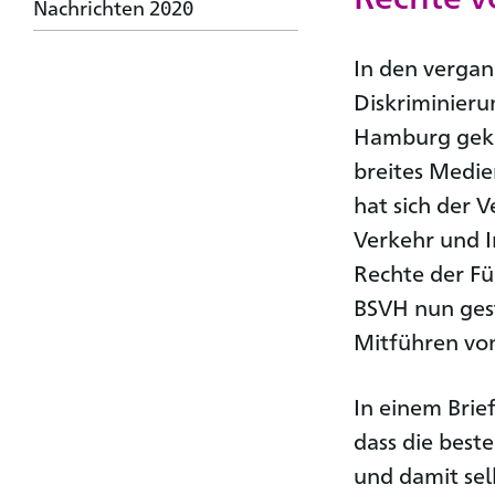
Nachrichten 2020
In den verga
Diskriminier
Hamburg gekom
breites Medie
hat sich der 
Verkehr und 
Rechte der F
BSVH nun gest
Mitführen von
In einem Brie
dass die bes
und damit sel