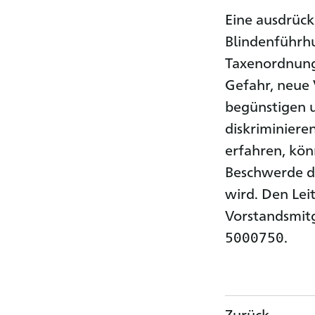
Eine ausdrück
Blindenführh
Taxenordnung 
Gefahr, neue
begünstigen 
diskriminiere
erfahren, kön
Beschwerde da
wird. Den Lei
Vorstandsmitg
5000750.
Zurück