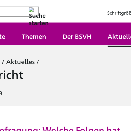
Schriftgrö
te
Themen
Der BSVH
Aktuell
/
Aktuelles
/
icht
0
efragung: Welche Folgen hat