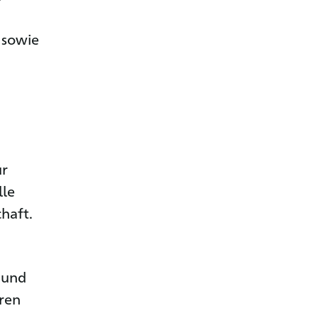
 sowie
ür
lle
haft.
 und
eren