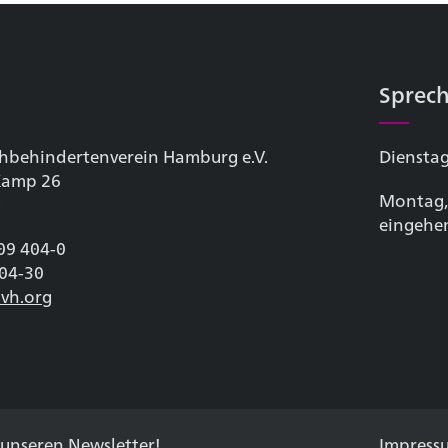
Sprech
hbehinderten­verein Hamburg e.V.
Dienstag
 Kamp 26
Montag,
g
eingehe
209 404-0
404-30
vh.org
 unseren
Newsletter
!
Impress