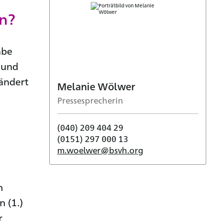
n?
abe
 und
ändert
Melanie Wölwer
Pressesprecherin
(040) 209 404 29
(0151) 297 000 13
m.woelwer@bsvh.org
n
 (1.)
r