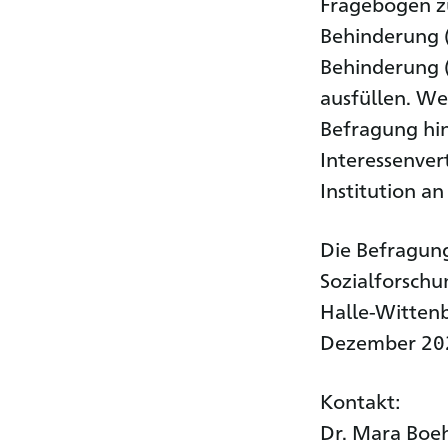
Fragebögen zu
Behinderung (
Behinderung (
ausfüllen. We
Befragung hin
Interessenve
Institution an
Die Befragun
Sozialforschu
Halle-Wittenb
Dezember 202
Kontakt:
Dr. Mara Boeh