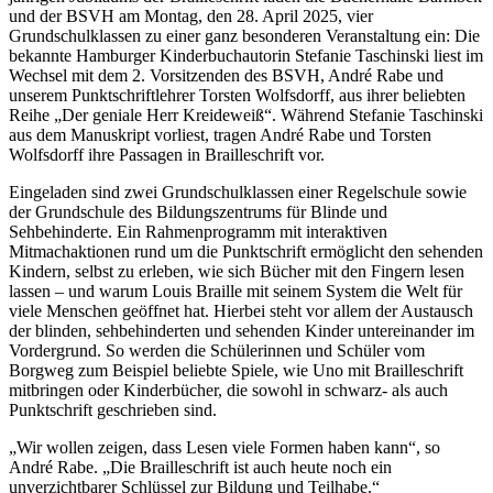
und der BSVH am Montag, den 28. April 2025, vier
Grundschulklassen zu einer ganz besonderen Veranstaltung ein: Die
bekannte Hamburger Kinderbuchautorin Stefanie Taschinski liest im
Wechsel mit dem 2. Vorsitzenden des BSVH, André Rabe und
unserem Punktschriftlehrer Torsten Wolfsdorff, aus ihrer beliebten
Reihe „Der geniale Herr Kreideweiß“. Während Stefanie Taschinski
aus dem Manuskript vorliest, tragen André Rabe und Torsten
Wolfsdorff ihre Passagen in Brailleschrift vor.
Eingeladen sind zwei Grundschulklassen einer Regelschule sowie
der Grundschule des Bildungszentrums für Blinde und
Sehbehinderte. Ein Rahmenprogramm mit interaktiven
Mitmachaktionen rund um die Punktschrift ermöglicht den sehenden
Kindern, selbst zu erleben, wie sich Bücher mit den Fingern lesen
lassen – und warum Louis Braille mit seinem System die Welt für
viele Menschen geöffnet hat. Hierbei steht vor allem der Austausch
der blinden, sehbehinderten und sehenden Kinder untereinander im
Vordergrund. So werden die Schülerinnen und Schüler vom
Borgweg zum Beispiel beliebte Spiele, wie Uno mit Brailleschrift
mitbringen oder Kinderbücher, die sowohl in schwarz- als auch
Punktschrift geschrieben sind.
„Wir wollen zeigen, dass Lesen viele Formen haben kann“, so
André Rabe. „Die Brailleschrift ist auch heute noch ein
unverzichtbarer Schlüssel zur Bildung und Teilhabe.“