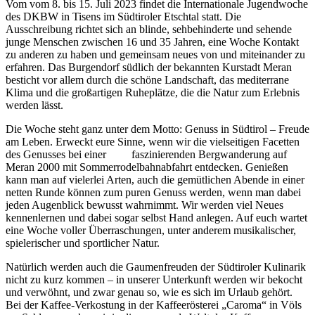
Vom vom 8. bis 15. Juli 2023 findet die Internationale Jugendwoche
des DKBW in Tisens im Südtiroler Etschtal statt. Die
Ausschreibung richtet sich an blinde, sehbehinderte und sehende
junge Menschen zwischen 16 und 35 Jahren, eine Woche Kontakt
zu anderen zu haben und gemeinsam neues von und miteinander zu
erfahren. Das Burgendorf südlich der bekannten Kurstadt Meran
besticht vor allem durch die schöne Landschaft, das mediterrane
Klima und die großartigen Ruheplätze, die die Natur zum Erlebnis
werden lässt.
Die Woche steht ganz unter dem Motto: Genuss in Südtirol – Freude
am Leben. Erweckt eure Sinne, wenn wir die vielseitigen Facetten
des Genusses bei einer faszinierenden Bergwanderung auf
Meran 2000 mit Sommerrodelbahnabfahrt entdecken. Genießen
kann man auf vielerlei Arten, auch die gemütlichen Abende in einer
netten Runde können zum puren Genuss werden, wenn man dabei
jeden Augenblick bewusst wahrnimmt. Wir werden viel Neues
kennenlernen und dabei sogar selbst Hand anlegen. Auf euch wartet
eine Woche voller Überraschungen, unter anderem musikalischer,
spielerischer und sportlicher Natur.
Natürlich werden auch die Gaumenfreuden der Südtiroler Kulinarik
nicht zu kurz kommen – in unserer Unterkunft werden wir bekocht
und verwöhnt, und zwar genau so, wie es sich im Urlaub gehört.
Bei der Kaffee-Verkostung in der Kaffeerösterei „Caroma“ in Völs