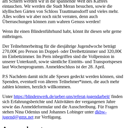
am Schlern werden wir in die spannende Welt des Kaffees
eintauchen. Wir werden die Stadt Meran besuchen, sowie die
idyllischen Gärten von Schloss Trauttmansdorff und vieles mehr.
Alles wollen wir aber noch nicht verraten, denn auch
Überraschungen können zum wahren Genuss werden!
Wenn ihr einen Blindenführhund habt, könnt ihr diesen sehr gerne
mitbringen.
Der Teilnehmerbeitrag für die diesjährige Jugendwoche beträgt
270,00€ pro Person im Doppel- oder Dreibettzimmer und 320,00€
im Einbettzimmer. Im Preis inbegriffen sind die Vollpension in
unserer Unterkunft, sowie sämtliche Eintritts- und Transportspesen
laut Wochenprogramm. Anmeldeschluss ist der 28. April.
P.S Nachdem damit nicht alle Spesen gedeckt werden können, sind
Spenden, eventuell von älteren Teilnehmer*innen, die auch mehr
zahlen könnten, herzlich willkommen.
Unter
https://blindenwerk.de/ueber-uns/referat-jugendarbeit/
finden
sich Erfahrungsberichte und Aktivitäten der vergangenen Jahre
sowie das Anmeldeformular und die Ausschreibung. Für Fragen
stehen Nina Odenius und Johannes Lobinger unter
dkbw-
jugend@gmx.net
zur Verfügung.