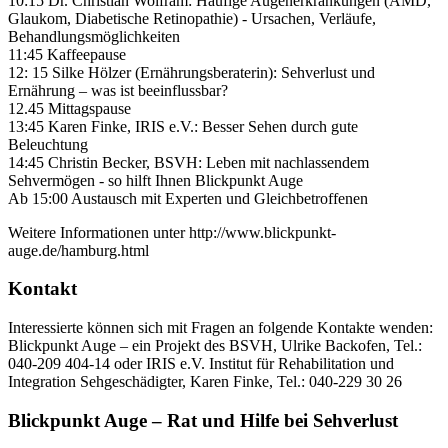
10:15 Dr. Christian Wolfram: Häufige Augenerkrankungen (AMD,
Glaukom, Diabetische Retinopathie) - Ursachen, Verläufe,
Behandlungsmöglichkeiten
11:45 Kaffeepause
12: 15 Silke Hölzer (Ernährungsberaterin): Sehverlust und
Ernährung – was ist beeinflussbar?
12.45 Mittagspause
13:45 Karen Finke, IRIS e.V.: Besser Sehen durch gute
Beleuchtung
14:45 Christin Becker, BSVH: Leben mit nachlassendem
Sehvermögen - so hilft Ihnen Blickpunkt Auge
Ab 15:00 Austausch mit Experten und Gleichbetroffenen
Weitere Informationen unter http://www.blickpunkt-
auge.de/hamburg.html
Kontakt
Interessierte können sich mit Fragen an folgende Kontakte wenden:
Blickpunkt Auge – ein Projekt des BSVH, Ulrike Backofen, Tel.:
040-209 404-14 oder IRIS e.V. Institut für Rehabilitation und
Integration Sehgeschädigter, Karen Finke, Tel.: 040-229 30 26
Blickpunkt Auge – Rat und Hilfe bei Sehverlust