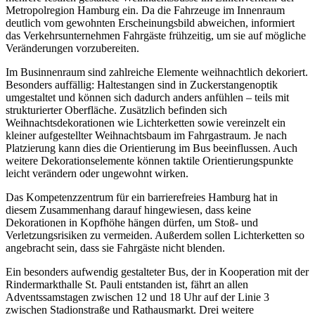
Metropolregion Hamburg ein. Da die Fahrzeuge im Innenraum
deutlich vom gewohnten Erscheinungsbild abweichen, informiert
das Verkehrsunternehmen Fahrgäste frühzeitig, um sie auf mögliche
Veränderungen vorzubereiten.
Im Businnenraum sind zahlreiche Elemente weihnachtlich dekoriert.
Besonders auffällig: Haltestangen sind in Zuckerstangenoptik
umgestaltet und können sich dadurch anders anfühlen – teils mit
strukturierter Oberfläche. Zusätzlich befinden sich
Weihnachtsdekorationen wie Lichterketten sowie vereinzelt ein
kleiner aufgestellter Weihnachtsbaum im Fahrgastraum. Je nach
Platzierung kann dies die Orientierung im Bus beeinflussen. Auch
weitere Dekorationselemente können taktile Orientierungspunkte
leicht verändern oder ungewohnt wirken.
Das Kompetenzzentrum für ein barrierefreies Hamburg hat in
diesem Zusammenhang darauf hingewiesen, dass keine
Dekorationen in Kopfhöhe hängen dürfen, um Stoß- und
Verletzungsrisiken zu vermeiden. Außerdem sollen Lichterketten so
angebracht sein, dass sie Fahrgäste nicht blenden.
Ein besonders aufwendig gestalteter Bus, der in Kooperation mit der
Rindermarkthalle St. Pauli entstanden ist, fährt an allen
Adventssamstagen zwischen 12 und 18 Uhr auf der Linie 3
zwischen Stadionstraße und Rathausmarkt. Drei weitere