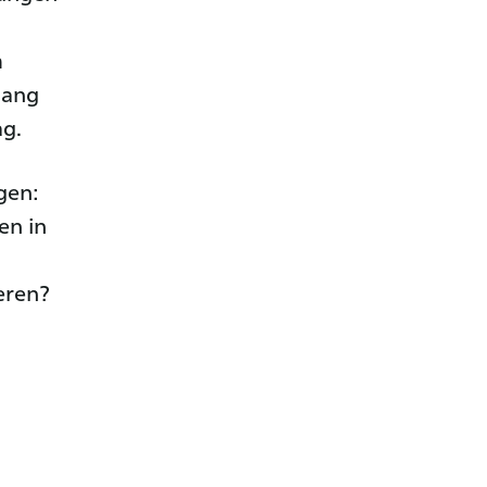
m
gang
ag.
gen:
en in
eren?