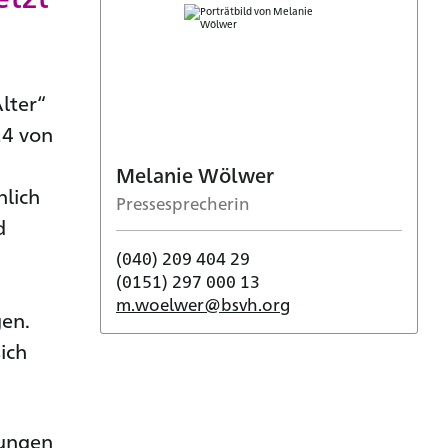
lter“
24 von
m
Melanie Wölwer
hlich
Pressesprecherin
d
(040) 209 404 29
(0151) 297 000 13
m.woelwer@bsvh.org
gen.
ich
bungen