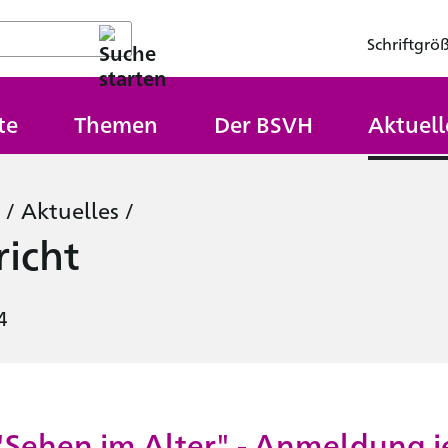
Schriftgrö
te
Themen
Der BSVH
Aktuell
/
Aktuelles
/
icht
4
"Sehen im Alter" - Anmeldung j