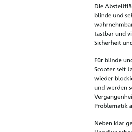
Die Abstellfl
blinde und se
wahrnehmbar g
tastbar und vi
Sicherheit un
Für blinde un
Scooter seit J
wieder blocki
und werden so
Vergangenhei
Problematik 
Neben klar ge
Handlungsbeda