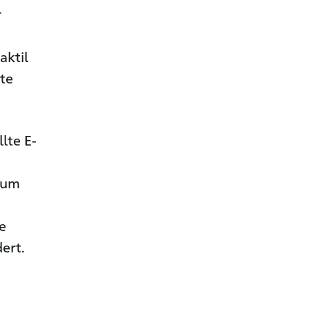
r
aktil
hte
lte E-
aum
e
ert.
n