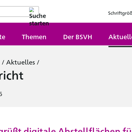
Schriftgrö
te
Themen
Der BSVH
Aktuell
/
Aktuelles
/
icht
6
rüßt digitale Abstellflächen fü