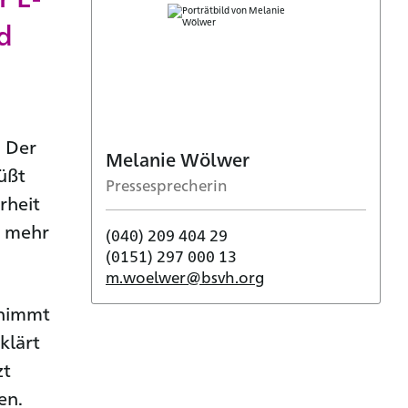
d
. Der
Melanie Wölwer
üßt
Pressesprecherin
rheit
r mehr
(040) 209 404 29
(0151) 297 000 13
m.woelwer@bsvh.org
annimmt
klärt
zt
en.