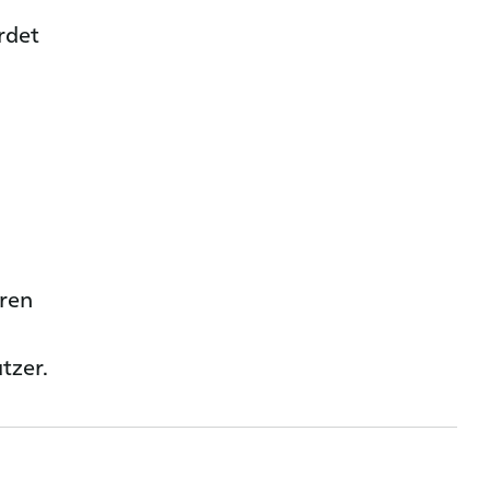
rdet
hren
tzer.