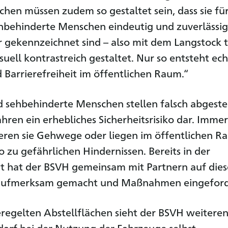
ächen müssen zudem so gestaltet sein, dass sie fü
hbehinderte Menschen eindeutig und zuverlässig
ekennzeichnet sind – also mit dem Langstock t
suell kontrastreich gestaltet. Nur so entsteht ec
d Barrierefreiheit im öffentlichen Raum.“
d sehbehinderte Menschen stellen falsch abgestel
ahren ein erhebliches Sicherheitsrisiko dar. Immer
eren sie Gehwege oder liegen im öffentlichen R
 zu gefährlichen Hindernissen. Bereits in der
t hat der BSVH gemeinsam mit Partnern auf dies
aufmerksam gemacht und Maßnahmen eingeford
regelten Abstellflächen sieht der BSVH weitere
rf bei der Nutzung der Fahrzeuge selbst.