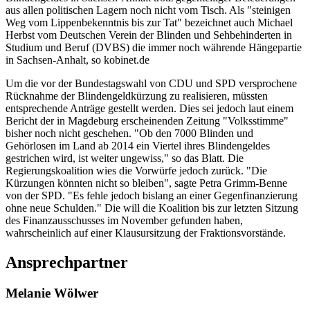
aus allen politischen Lagern noch nicht vom Tisch. Als "steinigen
Weg vom Lippenbekenntnis bis zur Tat" bezeichnet auch Michael
Herbst vom Deutschen Verein der Blinden und Sehbehinderten in
Studium und Beruf (DVBS) die immer noch währende Hängepartie
in Sachsen-Anhalt, so kobinet.de
Um die vor der Bundestagswahl von CDU und SPD versprochene
Rücknahme der Blindengeldkürzung zu realisieren, müssten
entsprechende Anträge gestellt werden. Dies sei jedoch laut einem
Bericht der in Magdeburg erscheinenden Zeitung "Volksstimme"
bisher noch nicht geschehen. "Ob den 7000 Blinden und
Gehörlosen im Land ab 2014 ein Viertel ihres Blindengeldes
gestrichen wird, ist weiter ungewiss," so das Blatt. Die
Regierungskoalition wies die Vorwürfe jedoch zurück. "Die
Kürzungen könnten nicht so bleiben", sagte Petra Grimm-Benne
von der SPD. "Es fehle jedoch bislang an einer Gegenfinanzierung
ohne neue Schulden." Die will die Koalition bis zur letzten Sitzung
des Finanzausschusses im November gefunden haben,
wahrscheinlich auf einer Klausursitzung der Fraktionsvorstände.
Ansprechpartner
Melanie Wölwer