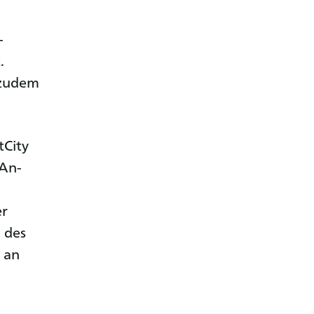
-
.
 zudem
tCity
 An-
er
 des
 an