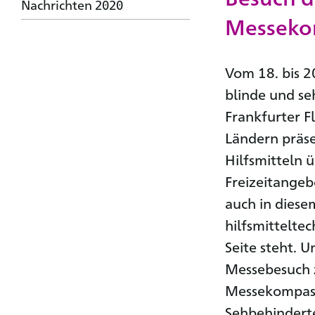
Nachrichten 2020
Messeko
Vom 18. bis 2
blinde und s
Frankfurter F
Ländern präse
Hilfsmitteln 
Freizeitangeb
auch in diese
hilfsmitteltec
Seite steht. 
Messebesuch z
Messekompass
Sehbehindert