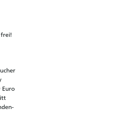
frei!
sucher
y
9 Euro
itt
inden-