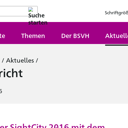
Schriftgrö
te
Themen
Der BSVH
Aktuell
/
Aktuelles
/
icht
6
er SightCity 2016 mit dem