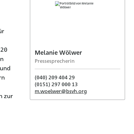
ür
 20
Melanie Wölwer
on
Pressesprecherin
 und
rn
(040) 209 404 29
(0151) 297 000 13
m.woelwer@bsvh.org
n zur