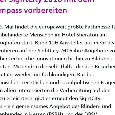
mpass vorbereiten
0. Mai findet die europaweit größte Fachmesse f
ehbehinderte Menschen im Hotel Sheraton am
lughafen statt. Rund 120 Aussteller aus mehr als
ntieren auf der SightCity 2016 ihre Angebote v
über technische Innovationen bis hin zu Bildungs-
oten. Mittendrin die Selbsthilfe, die den Besuche
m Jahr wieder mit fachkundigem Rat bei
hnischen, rechtlichen und sozialpolitischen Frage
Um allen Interessierten die Vorbereitung auf den
u erleichtern, gibt es erneut den SightCity-
 – ein gemeinsames Angebot des Blinden- und
enbundes in Hessen (BSBH) und des DBSV.