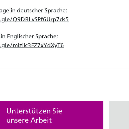
age in deutscher Sprache:
s.gle/Q9DRLvSPf6Urp7ds5
in Englischer Sprache:
s.gle/miziic3FZ7xYdXyT6
Unterstützen Sie
unsere Arbeit