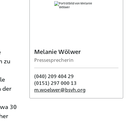
Melanie Wölwer
e
Pressesprecherin
m zu
(040) 209 404 29
le
(0151) 297 000 13
n der
m.woelwer@bsvh.org
twa 30
her