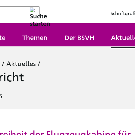
Schriftgrö
te
Themen
Der BSVH
Aktuell
/
Aktuelles
/
icht
5
freiheit der Flugzeugkabine für