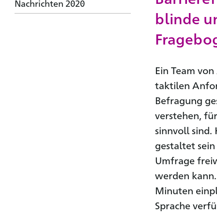
Nachrichten 2020
blinde u
Fragebog
Ein Team von 
taktilen Anfo
Befragung ges
verstehen, fü
sinnvoll sind
gestaltet sein
Umfrage freiw
werden kann. 
Minuten einpl
Sprache verfü