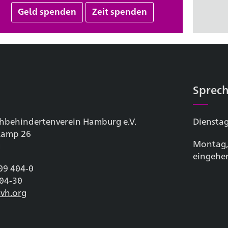
Geld spenden
Zeit spenden
Sprech
hbehinderten­verein Hamburg e.V.
Dienstag
 Kamp 26
Montag,
g
eingehe
209 404-0
404-30
vh.org