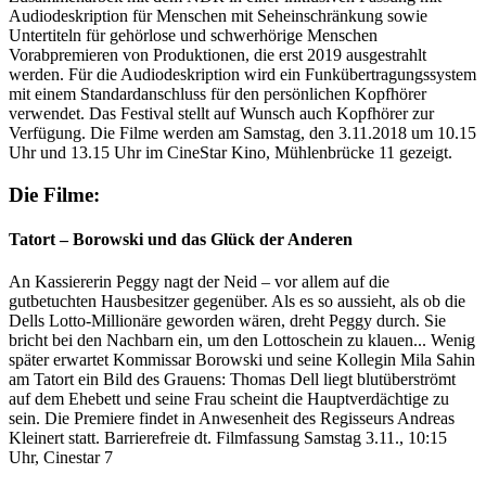
Audiodeskription für Menschen mit Seheinschränkung sowie
Untertiteln für gehörlose und schwerhörige Menschen
Vorabpremieren von Produktionen, die erst 2019 ausgestrahlt
werden. Für die Audiodeskription wird ein Funkübertragungssystem
mit einem Standardanschluss für den persönlichen Kopfhörer
verwendet. Das Festival stellt auf Wunsch auch Kopfhörer zur
Verfügung. Die Filme werden am Samstag, den 3.11.2018 um 10.15
Uhr und 13.15 Uhr im CineStar Kino, Mühlenbrücke 11 gezeigt.
Die Filme:
Tatort – Borowski und das Glück der Anderen
An Kassiererin Peggy nagt der Neid – vor allem auf die
gutbetuchten Hausbesitzer gegenüber. Als es so aussieht, als ob die
Dells Lotto-Millionäre geworden wären, dreht Peggy durch. Sie
bricht bei den Nachbarn ein, um den Lottoschein zu klauen... Wenig
später erwartet Kommissar Borowski und seine Kollegin Mila Sahin
am Tatort ein Bild des Grauens: Thomas Dell liegt blutüberströmt
auf dem Ehebett und seine Frau scheint die Hauptverdächtige zu
sein. Die Premiere findet in Anwesenheit des Regisseurs Andreas
Kleinert statt. Barrierefreie dt. Filmfassung Samstag 3.11., 10:15
Uhr, Cinestar 7