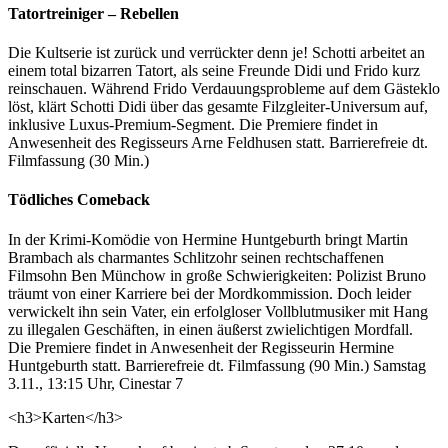
Tatortreiniger – Rebellen
Die Kultserie ist zurück und verrückter denn je! Schotti arbeitet an
einem total bizarren Tatort, als seine Freunde Didi und Frido kurz
reinschauen. Während Frido Verdauungsprobleme auf dem Gästeklo
löst, klärt Schotti Didi über das gesamte Filzgleiter-Universum auf,
inklusive Luxus-Premium-Segment. Die Premiere findet in
Anwesenheit des Regisseurs Arne Feldhusen statt. Barrierefreie dt.
Filmfassung (30 Min.)
Tödliches Comeback
In der Krimi-Komödie von Hermine Huntgeburth bringt Martin
Brambach als charmantes Schlitzohr seinen rechtschaffenen
Filmsohn Ben Münchow in große Schwierigkeiten: Polizist Bruno
träumt von einer Karriere bei der Mordkommission. Doch leider
verwickelt ihn sein Vater, ein erfolgloser Vollblutmusiker mit Hang
zu illegalen Geschäften, in einen äußerst zwielichtigen Mordfall.
Die Premiere findet in Anwesenheit der Regisseurin Hermine
Huntgeburth statt. Barrierefreie dt. Filmfassung (90 Min.) Samstag
3.11., 13:15 Uhr, Cinestar 7
<h3>Karten</h3>