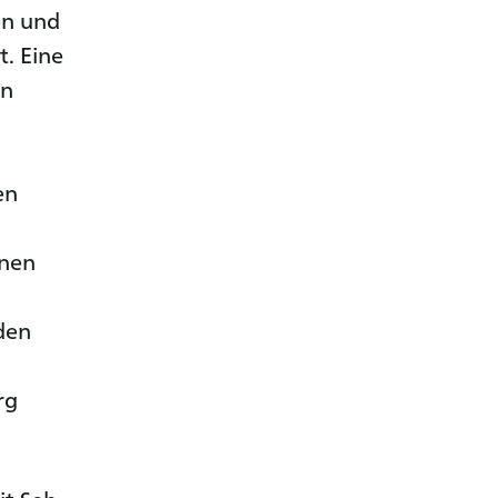
en und
t. Eine
in
en
nnen
den
rg