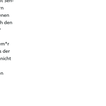
it Seh-
rn
enen
ch den
?
em*r
s der
nicht
en