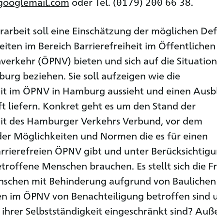
ooglemail.com
oder Tel. (0179) 200 66 38.
rarbeit soll eine Einschätzung der möglichen Def
iten im Bereich Barrierefreiheit im Öffentlichen
erkehr (ÖPNV) bieten und sich auf die Situation
rg beziehen. Sie soll aufzeigen wie die
eit im ÖPNV in Hamburg aussieht und einen Ausb
ft liefern. Konkret geht es um den Stand der
eit des Hamburger Verkehrs Verbund, vor dem
er Möglichkeiten und Normen die es für einen
arrierefreien ÖPNV gibt und unter Berücksichtig
troffene Menschen brauchen. Es stellt sich die F
nschen mit Behinderung aufgrund von Baulichen
n im ÖPNV von Benachteiligung betroffen sind 
n ihrer Selbstständigkeit eingeschränkt sind? Au