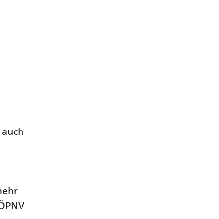
s auch
mehr
n ÖPNV