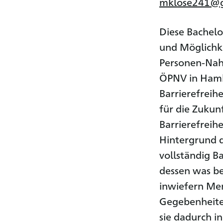
mklose241@g
Diese Bachelo
und Möglichke
Personen-Nahv
ÖPNV in Hambu
Barrierefreih
für die Zukun
Barrierefreih
Hintergrund d
vollständig B
dessen was be
inwiefern Me
Gegebenheite
sie dadurch i