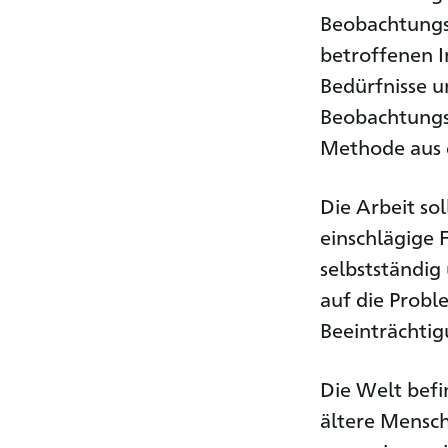
Beobachtungs
betroffenen I
Bedürfnisse u
Beobachtungsb
Methode aus d
Die Arbeit so
einschlägige 
selbstständig
auf die Prob
Beeinträchti
Die Welt bef
ältere Mensch