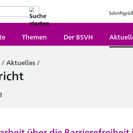
Schriftgrö
te
Themen
Der BSVH
Aktuell
/
Aktuelles
/
icht
3
rbeit über die Barrierefreiheit