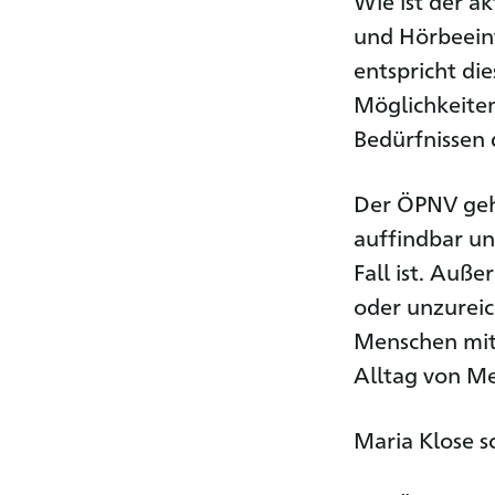
Wie ist der a
und Hörbeein
entspricht d
Möglichkeiten
Bedürfnissen
Der ÖPNV gehö
auffindbar und
Fall ist. Auß
oder unzureic
Menschen mit 
Alltag von M
Maria Klose sc