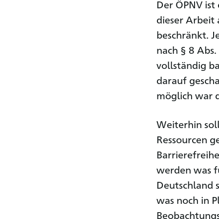
Der ÖPNV ist 
dieser Arbei
beschränkt. J
nach § 8 Abs.
vollständig ba
darauf gesch
möglich war di
Weiterhin sol
Ressourcen ge
Barrierefreih
werden was fü
Deutschland s
was noch in P
Beobachtungsr