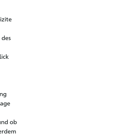
izite
 des
lick
ung
rage
und ob
ßerdem