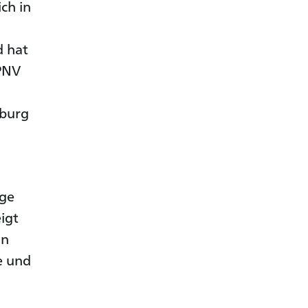
ch in
d hat
ÖPNV
mburg
ige
igt
in
e und