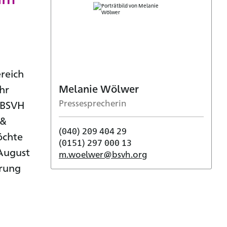
ereich
Melanie Wölwer
hr
Pressesprecherin
n BSVH
 &
(040) 209 404 29
öchte
(0151) 297 000 13
August
m.woelwer@bsvh.org
erung