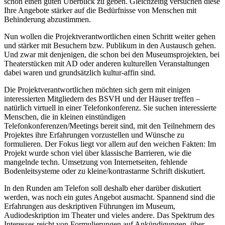
schon einen guten Überblick zu geben. Gleichzeitig versuchen diese
Ihre Angebote stärker auf die Bedürfnisse von Menschen mit
Behinderung abzustimmen.
Nun wollen die Projektverantwortlichen einen Schritt weiter gehen
und stärker mit Besuchern bzw. Publikum in den Austausch gehen.
Und zwar mit denjenigen, die schon bei den Museumsprojekten, bei
Theaterstücken mit AD oder anderen kulturellen Veranstaltungen
dabei waren und grundsätzlich kultur-affin sind.
Die Projektverantwortlichen möchten sich gern mit einigen
interessierten Mitgliedern des BSVH und der Häuser treffen –
natürlich virtuell in einer Telefonkonferenz. Sie suchen interessierte
Menschen, die in kleinen einstündigen
Telefonkonferenzen/Meetings bereit sind, mit den Teilnehmern des
Projektes ihre Erfahrungen vorzustellen und Wünsche zu
formulieren. Der Fokus liegt vor allem auf den weichen Fakten: Im
Projekt wurde schon viel über klassische Barrieren, wie die
mangelnde techn. Umsetzung von Internetseiten, fehlende
Bodenleitsysteme oder zu kleine/kontrastarme Schrift diskutiert.
In den Runden am Telefon soll deshalb eher darüber diskutiert
werden, was noch ein gutes Angebot ausmacht. Spannend sind die
Erfahrungen aus deskriptiven Führungen im Museum,
Audiodeskription im Theater und vieles andere. Das Spektrum des
Interesses reicht von Formulierungen auf Ankündigungen, über