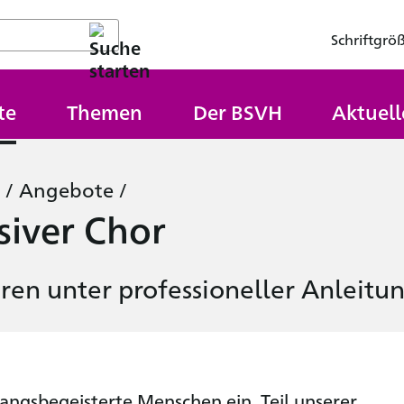
Schriftgrö
te
Themen
Der BSVH
Aktuell
/
Angebote
/
siver Chor
ren unter professioneller Anleitu
angsbegeisterte Menschen ein, Teil unserer