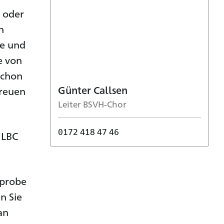
 oder
n
re und
e von
schon
Günter Callsen
freuen
Leiter BSVH-Chor
0172 418 47 46
 LBC
rprobe
n Sie
an