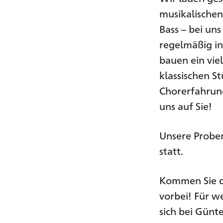
musikalischen
Bass – bei un
regelmäßig i
bauen ein vie
klassischen St
Chorerfahrung
uns auf Sie!
Unsere Probe
statt.
Kommen Sie d
vorbei! Für w
sich bei Günt